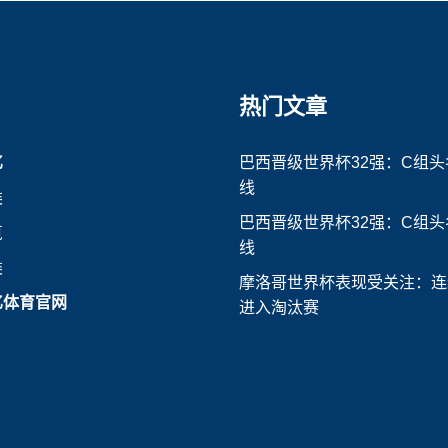
热门文章
亿
巴西晋级世界杯32强：C组
线
类
巴西晋级世界杯32强：C组
览
线
类
摩洛哥世界杯表现受关注：连
亿体育官网
进入淘汰赛