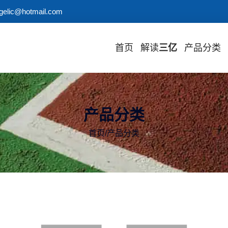
gelic@hotmail.com
首页
解读
三亿
产品分类
产品分类
首页
/
产品分类