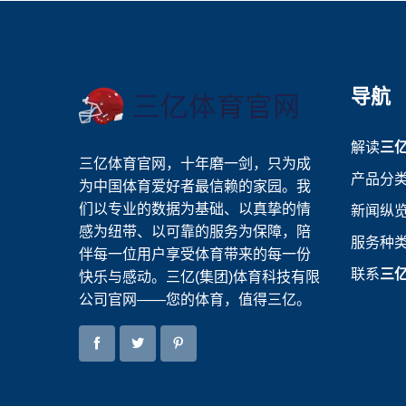
导航
解读
三
三亿体育官网，十年磨一剑，只为成
产品分
为中国体育爱好者最信赖的家园。我
们以专业的数据为基础、以真挚的情
新闻纵
感为纽带、以可靠的服务为保障，陪
服务种
伴每一位用户享受体育带来的每一份
联系
三
快乐与感动。三亿(集团)体育科技有限
公司官网——您的体育，值得三亿。