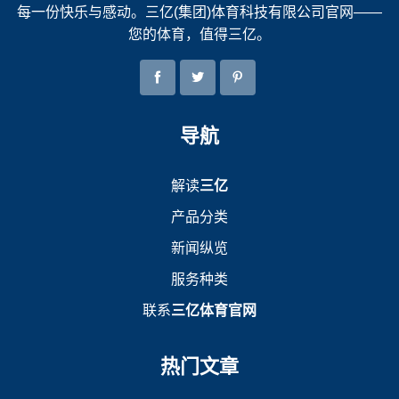
每一份快乐与感动。三亿(集团)体育科技有限公司官网——
您的体育，值得三亿。
导航
解读
三亿
产品分类
新闻纵览
服务种类
联系
三亿体育官网
热门文章