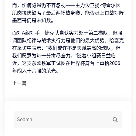
而，伤病隐患仍不容忽视——主力边卫扬·博雷尔因
肌肉拉伤缺席了最后两场热身赛，能否赶上首战对阵
墨西哥仍是未知数。
面对A组对手，捷克队自认实力处于第二梯队，但强
调团队纪律与战术执行力是他们的最大优势。哈塞克
在采访中表示：“我们或许不是天赋最高的球队，但
我们愿意为每一分拼尽全力。”随着小组赛日益临
近，这支东欧铁军正试图在世界杯舞台上重拾2006
年闯入十六强的荣光。
上一篇