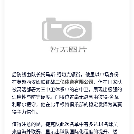
后防线由队长托马斯·绍切克领衔，他虽以中场身份
在英超西汉姆联征战
三亿体育有限公司
，但在国家队
被灵活部署为三中卫体系中的右中卫，展现出极强的
适应性与防守硬度。门将位置毫无悬念由彼得·舍瓦
利耶尔把守，他在比甲根特俱乐部的稳定发挥为其赢
得主力信任。
值得注意的是，捷克队此次名单中有多达14名球员
来自海外联赛，显示出球队国际化程度的提升。然