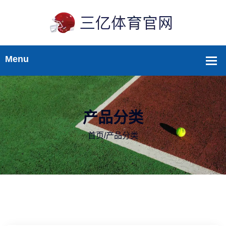
产品分类
首页
/
产品分类