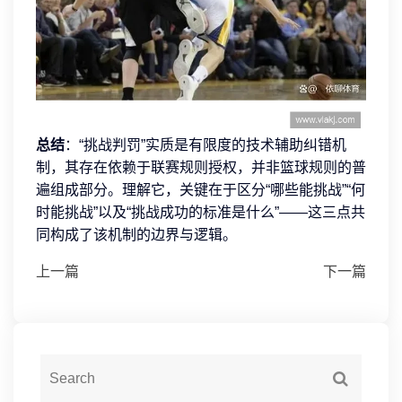
总结
：“挑战判罚”实质是有限度的技术辅助纠错机
制，其存在依赖于联赛规则授权，并非篮球规则的普
遍组成部分。理解它，关键在于区分“哪些能挑战”“何
时能挑战”以及“挑战成功的标准是什么”——这三点共
同构成了该机制的边界与逻辑。
上一篇
下一篇