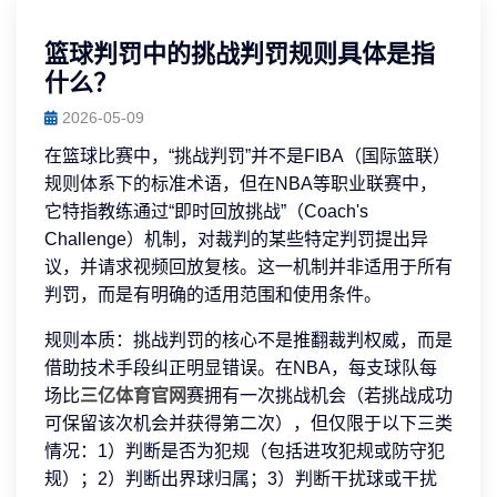
篮球判罚中的挑战判罚规则具体是指
什么？
2026-05-09
在篮球比赛中，“挑战判罚”并不是FIBA（国际篮联）
规则体系下的标准术语，但在NBA等职业联赛中，
它特指教练通过“即时回放挑战”（Coach's
Challenge）机制，对裁判的某些特定判罚提出异
议，并请求视频回放复核。这一机制并非适用于所有
判罚，而是有明确的适用范围和使用条件。
规则本质：挑战判罚的核心不是推翻裁判权威，而是
借助技术手段纠正明显错误。在NBA，每支球队每
场比
三亿体育官网
赛拥有一次挑战机会（若挑战成功
可保留该次机会并获得第二次），但仅限于以下三类
情况：1）判断是否为犯规（包括进攻犯规或防守犯
规）；2）判断出界球归属；3）判断干扰球或干扰