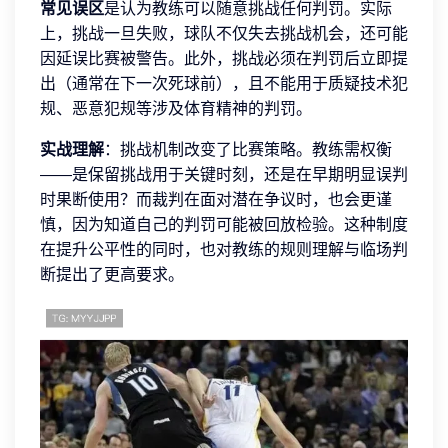
常见误区
是认为教练可以随意挑战任何判罚。实际
上，挑战一旦失败，球队不仅失去挑战机会，还可能
因延误比赛被警告。此外，挑战必须在判罚后立即提
出（通常在下一次死球前），且不能用于质疑技术犯
规、恶意犯规等涉及体育精神的判罚。
实战理解
：挑战机制改变了比赛策略。教练需权衡
——是保留挑战用于关键时刻，还是在早期明显误判
时果断使用？而裁判在面对潜在争议时，也会更谨
慎，因为知道自己的判罚可能被回放检验。这种制度
在提升公平性的同时，也对教练的规则理解与临场判
断提出了更高要求。