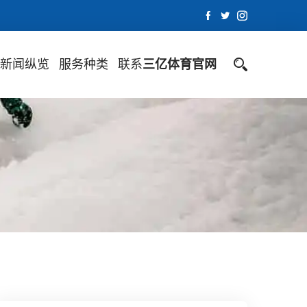
新闻纵览
服务种类
联系
三亿体育官网