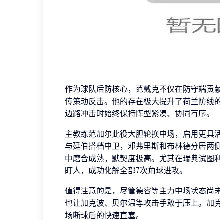
作为球队后防核心，范戴克不仅在防守端贡献
传策动反击。他的存在极大提升了荷兰防线
边路冲击时始终保持阵型紧凑、协同有序。
主教练范加尔此役大胆轮换中场，启用更具
与廷伯搭档中卫，邓弗里斯和布林德分居两
中磨合成熟，默契度极高。尤其在瑞典试图
盯人，成功化解全部7次角球进攻。
值得注意的是，尽管德容等主力中场状态尚
也让加克波、贝尔温等攻击手敢于压上。加
场断球后的快速直塞。