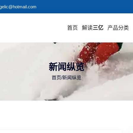
gelic@hotmail.com
首页
解读
三亿
产品分类
新闻纵览
首页
/
新闻纵览