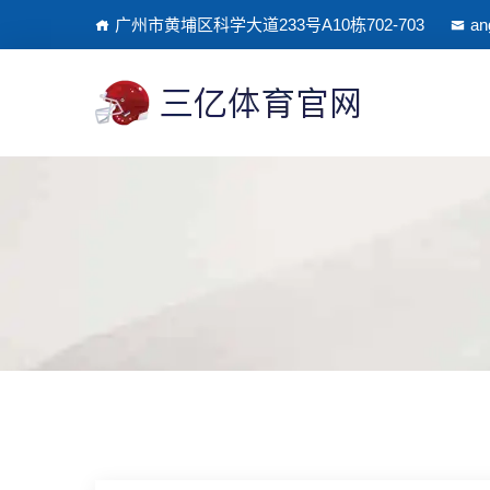
广州市黄埔区科学大道233号A10栋702-703
an