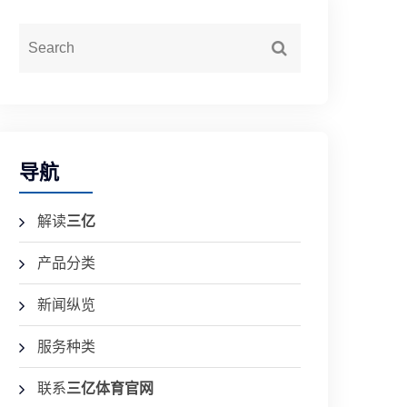
导航
解读
三亿
产品分类
新闻纵览
服务种类
联系
三亿体育官网