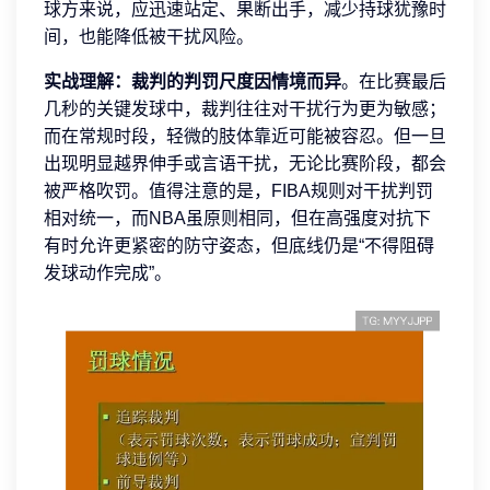
球方来说，应迅速站定、果断出手，减少持球犹豫时
间，也能降低被干扰风险。
实战理解：裁判的判罚尺度因情境而异
。在比赛最后
几秒的关键发球中，裁判往往对干扰行为更为敏感；
而在常规时段，轻微的肢体靠近可能被容忍。但一旦
出现明显越界伸手或言语干扰，无论比赛阶段，都会
被严格吹罚。值得注意的是，FIBA规则对干扰判罚
相对统一，而NBA虽原则相同，但在高强度对抗下
有时允许更紧密的防守姿态，但底线仍是“不得阻碍
发球动作完成”。