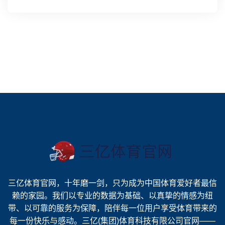
三亿体育官网，十年磨一剑，只为成为中国体育爱好者最信
赖的家园。我们以专业的数据为基础、以真挚的情感为纽
带、以可靠的服务为保障，陪伴每一位用户享受体育带来的
每一份快乐与感动。三亿(集团)体育科技有限公司官网——