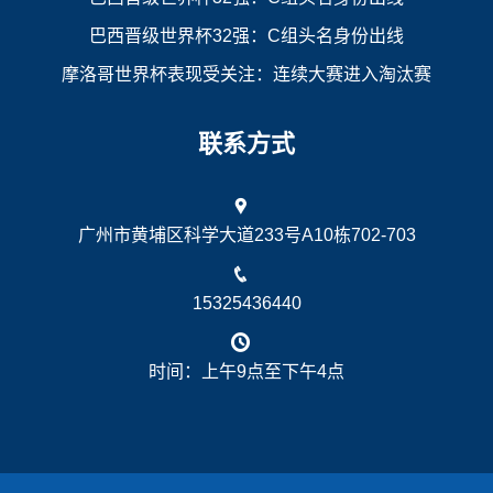
巴西晋级世界杯32强：C组头名身份出线
摩洛哥世界杯表现受关注：连续大赛进入淘汰赛
联系方式
广州市黄埔区科学大道233号A10栋702-703
15325436440
时间：上午9点至下午4点