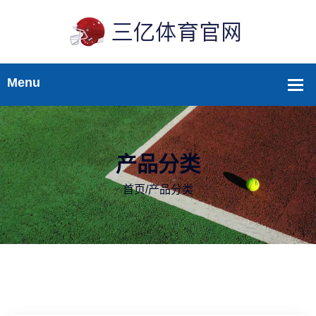
产品分类
首页
/
产品分类