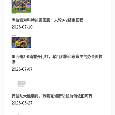
库拉索对科特迪瓦回顾：末轮0-2结束征程
2026-07-10
墨西哥2-0南非开门红，希门尼斯和东道主气势全面拉
满
2026-07-07
荷兰队大胜瑞典，范戴克领衔防线为何依旧可靠
2026-06-27