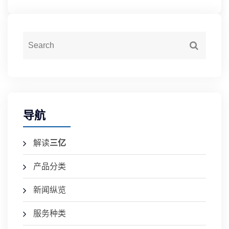
导航
解读
三亿
产品分类
新闻纵览
服务种类