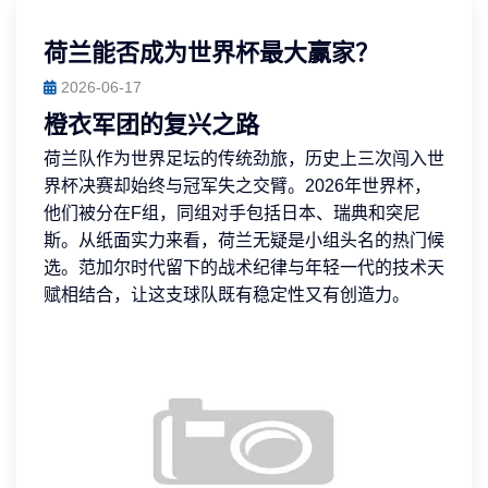
荷兰能否成为世界杯最大赢家？
2026-06-17
橙衣军团的复兴之路
荷兰队作为世界足坛的传统劲旅，历史上三次闯入世
界杯决赛却始终与冠军失之交臂。2026年世界杯，
他们被分在F组，同组对手包括日本、瑞典和突尼
斯。从纸面实力来看，荷兰无疑是小组头名的热门候
选。范加尔时代留下的战术纪律与年轻一代的技术天
赋相结合，让这支球队既有稳定性又有创造力。