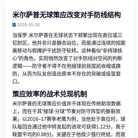
米尔萨普无球策应改变对手防线结构
2026-05-30
当保罗·米尔萨普在无球状态下频繁出现在高位或
三
亿
肘区，他并非只是静态站位，而是通过连续的短距
离移动与假掩护干扰防守轮转。这种看似“非持球核
心”的角色，实则悄然改变了对手防线对空间的判断
逻辑——防守者不得不在他接球前就提前收缩或换
防，从而为队友创造出原本不存在的突破或投篮窗
口。
策应效率的战术兑现机制
米尔萨普的无球策应价值并不体现在传统助攻数据
上，而在于其“接球-分球”节奏对防守阵型的撕裂效
果。以2016–17赛季老鹰为例，当他处于高位时，球
队每回合通过他中转发起的进攻可获得1.12分，高于
联盟平均的0.98分。关键在于他极少强行终结，而是