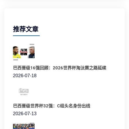
推荐文章
巴西晋级16强回顾：2026世界杯淘汰赛之路延续
2026-07-18
巴西晋级世界杯32强：C组头名身份出线
2026-07-13