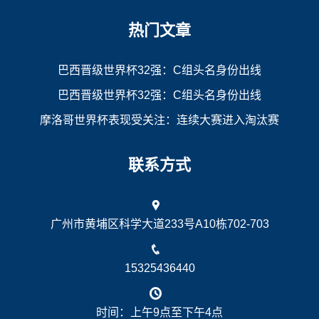
热门文章
巴西晋级世界杯32强：C组头名身份出线
巴西晋级世界杯32强：C组头名身份出线
摩洛哥世界杯表现受关注：连续大赛进入淘汰赛
联系方式
广州市黄埔区科学大道233号A10栋702-703
15325436440
时间：上午9点至下午4点