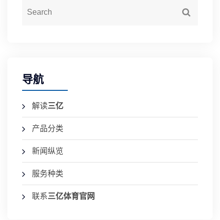
导航
解读
三亿
产品分类
新闻纵览
服务种类
联系
三亿体育官网