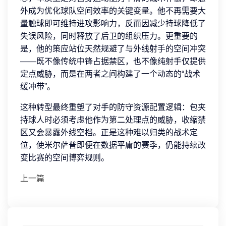
外成为优化球队空间效率的关键变量。他不再需要大
量触球即可维持进攻影响力，反而因减少持球降低了
失误风险，同时释放了后卫的组织压力。更重要的
是，他的策应站位天然规避了与外线射手的空间冲突
——既不像传统中锋占据禁区，也不像纯射手仅提供
定点威胁，而是在两者之间构建了一个动态的“战术
缓冲带”。
这种转型最终重塑了对手的防守资源配置逻辑：包夹
持球人时必须考虑他作为第二处理点的威胁，收缩禁
区又会暴露外线空档。正是这种难以归类的战术定
位，使米尔萨普即便在数据平庸的赛季，仍能持续改
变比赛的空间博弈规则。
上一篇