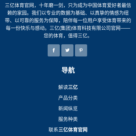
三亿体育官网，十年磨一剑，只为成为中国体育爱好者最信
赖的家园。我们以专业的数据为基础、以真挚的情感为纽
带、以可靠的服务为保障，陪伴每一位用户享受体育带来的
每一份快乐与感动。三亿(集团)体育科技有限公司官网——
您的体育，值得三亿。
导航
解读
三亿
产品分类
新闻纵览
服务种类
联系
三亿体育官网