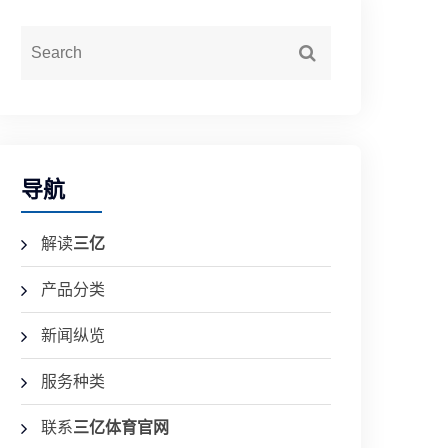
导航
解读
三亿
产品分类
新闻纵览
服务种类
联系
三亿体育官网