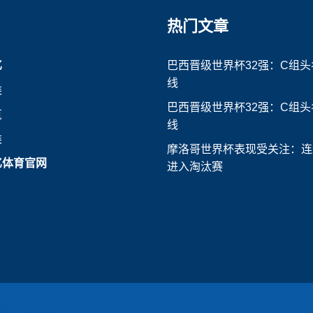
热门文章
亿
巴西晋级世界杯32强：C组
线
类
巴西晋级世界杯32强：C组
览
线
类
摩洛哥世界杯表现受关注：连
亿体育官网
进入淘汰赛
有限公司官网