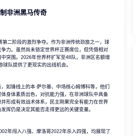
复制非洲黑马传奇
选赛第二阶段的激烈争夺。作为非洲传统劲旅之一，球
竞争力。虽然尚未锁定世界杯正赛席位，但凭借相对
中突围。2026年世界杯扩军至48队，非洲区名额增
上游球队提供了更现实的出线机会。
，如锋线上的本·萨尔基、中场核心姆博科等，他们
整体身体素质出色，对抗能力强，在非洲球队中具备
康并形成有效战术体系，民主刚果完全有能力在世界
场发挥仍是决定其能否走得更远的关键变量。
02年闯入八强、摩洛哥2022年杀入四强，均展现了