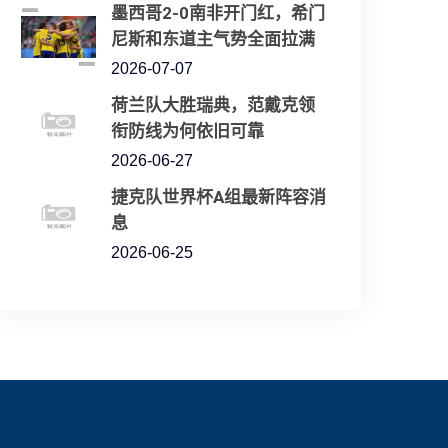
墨西哥2-0南非开门红，希门
尼斯和东道主气势全面拉满
2026-07-07
荷兰队大胜瑞典，范戴克领
衔防线为何依旧可靠
2026-06-27
捷克队世界杯A组最新阵容消
息
2026-06-25