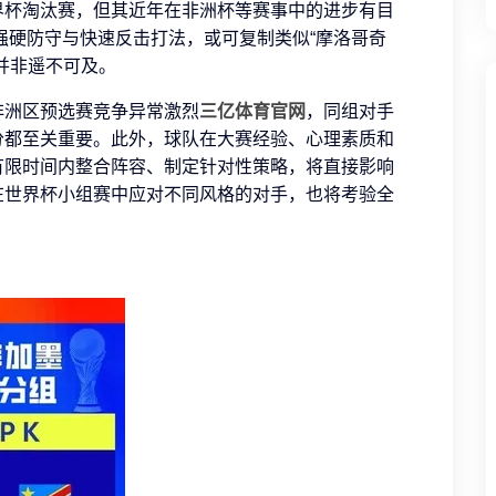
界杯淘汰赛，但其近年在非洲杯等赛事中的进步有目
借强硬防守与快速反击打法，或可复制类似“摩洛哥奇
并非遥不可及。
非洲区预选赛竞争异常激烈
三亿体育官网
，同组对手
分都至关重要。此外，球队在大赛经验、心理素质和
有限时间内整合阵容、制定针对性策略，将直接影响
在世界杯小组赛中应对不同风格的对手，也将考验全