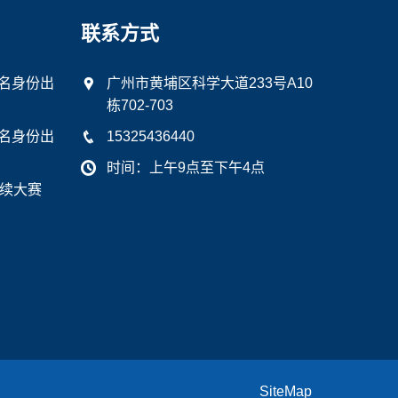
联系方式
头名身份出
广州市黄埔区科学大道233号A10
栋702-703
头名身份出
15325436440
时间：上午9点至下午4点
续大赛
SiteMap