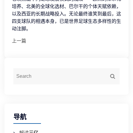
培养、北美的全球化选材、巴尔干的个体天赋依赖，
以及西亚的长期战略投入。无论最终谁笑到最后，这
四支球队的相遇本身，已是世界足球生态多样性的生
动注脚。
上一篇
导航
解读
三亿