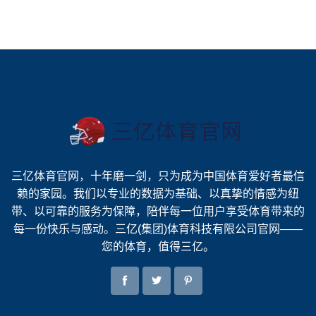
三亿体育官网，十年磨一剑，只为成为中国体育爱好者最信
赖的家园。我们以专业的数据为基础、以真挚的情感为纽
带、以可靠的服务为保障，陪伴每一位用户享受体育带来的
每一份快乐与感动。三亿(集团)体育科技有限公司官网——
您的体育，值得三亿。