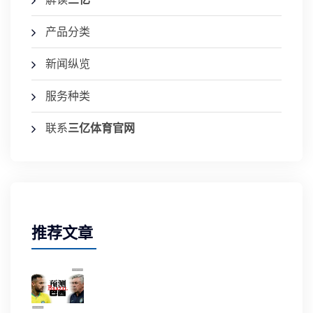
产品分类
新闻纵览
服务种类
联系
三亿体育官网
推荐文章