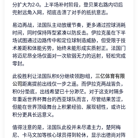
分扩大为2-0。上半场补时阶段，登贝莱右路内切后
兜射远角入网，彻底击溃了对手的抵抗意志。
易边再战，法国队主动放缓节奏，更多通过控球消耗
时间，同时保持阵型紧凑以防反击。伊拉克虽在下半
场试图通过边路传中和定位球制造威胁，但受限于技
术差距和体能劣势，始终未能形成实质射正。法国门
将迈尼昂全场仅面对一次软弱无力的远射，轻松完成
零封。
此役胜利让法国队积6分继续领跑I组，
三亿体育有限
公司
距离提前出线仅一步之遥。而伊拉克两战皆负，
积0分垫底，出线希望已十分渺茫。对于这支时隔多
年重返世界杯舞台的西亚球队而言，尽管结果苦涩，
但能在世界顶级舞台上积累经验、展现韧性，或许比
积分更具长远意义。
值得注意的是，法国队此役并未尽遣主力，楚阿梅
尼、卡马文加等核心球员得到轮休，显示出德尚对阵