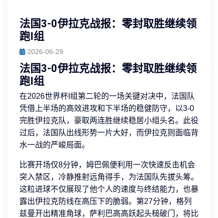
法国3-0伊拉克战报：零封取胜继续领
跑I组
2026-06-29
法国3-0伊拉克战报：零封取胜继续领
跑I组
在2026世界杯I组第二轮的一场关键对决中，法国队
凭借上半场的高效进攻和下半场的稳健防守，以3-0
完胜伊拉克队，豪取两连胜继续稳居小组头名。此役
过后，法国队出线形势一片大好，而伊拉克则面临背
水一战的严峻局面。
比赛开场仅8分钟，姆巴佩便利用一次快速反击机会
突入禁区，冷静推射远角得手，为法国队先拔头筹。
这粒进球不仅展现了他个人的速度与终结能力，也暴
露出伊拉克防线在高压下的脆弱。第27分钟，格列
兹曼开出精准角球，萨利巴高高跃起头槌破门，将比