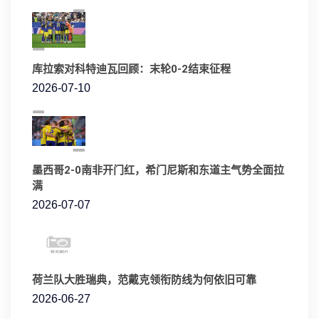
库拉索对科特迪瓦回顾：末轮0-2结束征程
2026-07-10
墨西哥2-0南非开门红，希门尼斯和东道主气势全面拉
满
2026-07-07
荷兰队大胜瑞典，范戴克领衔防线为何依旧可靠
2026-06-27