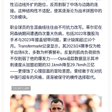
性沿边线外扩的跑位，反而割裂了中场与边路的连
接。这种结构性不适配，使其逐渐沦为战术拼图中的
冗余模块。
职业球员的生涯曲线往往由不可抗力改写。蒂尔尼在
阿森纳期间遭遇四次重大伤病，包括2022年腹股沟
手术与2023年膝盖韧带问题，累计缺席超过10个
月。Transfermarkt记录显示，其2023/24赛季仅为枪
手出场9次，多数为杯赛替补。反复的肌肉负荷损伤
不仅削弱了他的爆发力——Opta追踪数据显示其冲
刺速度从加盟初期的32.1km/h降至29.7km/h
三亿
——更侵蚀了心理层面的冒险意愿。曾经敢于在对抗
中强行超车的风格，逐渐被保守的横传选择取代。