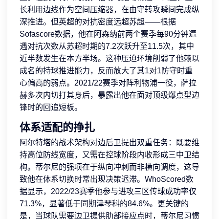
长利用边线作为空间压缩器，在由守转攻瞬间完成纵
深推进。但英超的对抗密度远超苏超——根据
Sofascore数据，他在阿森纳前两个赛季每90分钟遭
遇对抗次数从苏超时期的7.2次跃升至11.5次，其中
近半数发生在本方半场。这种压迫环境削弱了他赖以
成名的持球推进能力，反而放大了其1对1防守时重
心偏高的弱点。2021/22赛季对阵利物浦一役，萨拉
赫多次内切打其身后，暴露出他在面对顶级爆点型边
锋时的回追短板。
体系适配的挣扎
阿尔特塔的战术架构对边后卫提出双重任务：既要维
持高位防线宽度，又需在控球阶段内收形成三中卫结
构。蒂尔尼的强项在于纵向冲刺而非横向调度，这导
致他在体系切换时常出现决策迟滞。WhoScored数
据显示，2022/23赛季他参与进攻三区传球成功率仅
71.3%，显著低于同期津琴科的84.6%。更关键的
是，当球队需要边卫提供肋部接应点时，蒂尔尼习惯