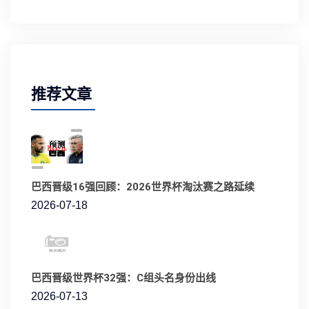
推荐文章
巴西晋级16强回顾：2026世界杯淘汰赛之路延续
2026-07-18
巴西晋级世界杯32强：C组头名身份出线
2026-07-13