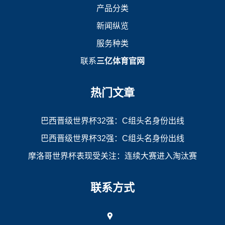
产品分类
新闻纵览
服务种类
联系
三亿体育官网
热门文章
巴西晋级世界杯32强：C组头名身份出线
巴西晋级世界杯32强：C组头名身份出线
摩洛哥世界杯表现受关注：连续大赛进入淘汰赛
联系方式