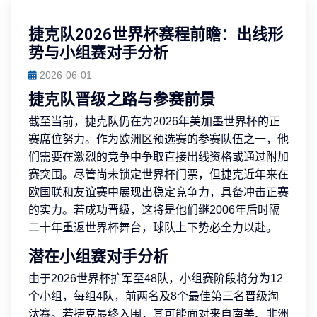
捷克队2026世界杯赛程前瞻：出线形
势与小组赛对手分析
2026-06-01
捷克队晋级之路与参赛前景
截至当前，捷克队仍在为2026年美加墨世界杯的正
赛席位努力。作为欧洲区预选赛的参赛队伍之一，他
们需要在激烈的竞争中争取直接出线资格或通过附加
赛突围。尽管尚未锁定世界杯门票，但捷克近年来在
欧国联和友谊赛中展现出稳定竞争力，具备冲击正赛
的实力。若成功晋级，这将是他们继2006年后时隔
二十年重返世界杯舞台，球队上下势必全力以赴。
潜在小组赛对手分析
由于2026世界杯扩军至48队，小组赛阶段将分为12
个小组，每组4队，前两名及8个最佳第三名晋级淘
汰赛。若捷克最终入围，其可能面对来自南美、非洲