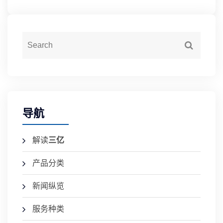
导航
解读
三亿
产品分类
新闻纵览
服务种类