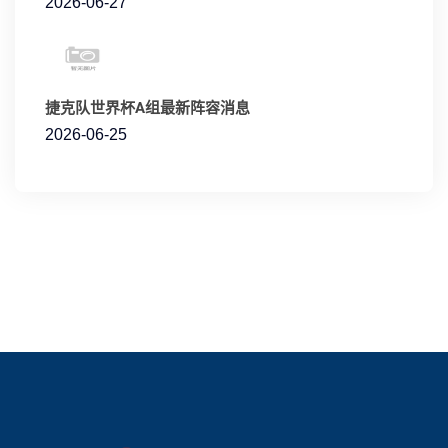
2026-06-27
捷克队世界杯A组最新阵容消息
2026-06-25