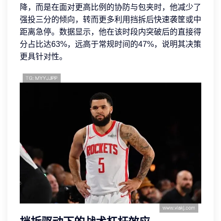
降，而是在面对更高比例的协防与包夹时，他减少了
强投三分的倾向，转而更多利用挡拆后快速袭筐或中
距离急停。数据显示，他在该时段内突破后的直接得
分占比达63%，远高于常规时间的47%，说明其决策
更具针对性。