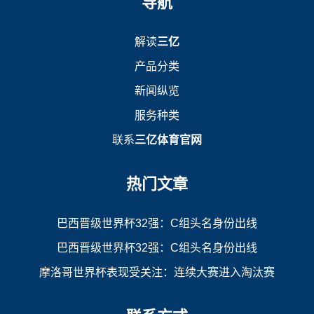
导航
解读
三亿
产品分类
新闻纵览
服务种类
联系
三亿体育官网
热门文章
巴西晋级世界杯32强：C组头名身份出线
巴西晋级世界杯32强：C组头名身份出线
摩洛哥世界杯表现受关注：连续大赛进入淘汰赛