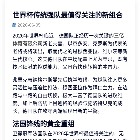
世界杯传统强队最值得关注的新组合
2026-06-05
2026年世界杯临近，德国队正经历一次关键的
三亿
体育有限公司
新老交替。以京多安、克罗斯为代表的
老将或将淡出，取而代之的是穆西亚拉、维尔茨等新
生代核心。这支德国队在中场配置上尤为亮眼，既有
技术细腻的控球能力，又具备快速转换的冲击力。
弗里克与纳格尔斯曼先后执掌教鞭，为球队注入更多
灵活性与压迫性打法。穆西亚拉作为拜仁主力，在边
路与中路的自由切换，极大丰富了德国队的进攻维
度。加上后防线上吕迪格的经验与施洛特贝克的成
长，德国队在攻守两端展现出新的平衡。
法国锋线的黄金重组
卫冕冠军法国队在2026年世界杯最值得关注的，无