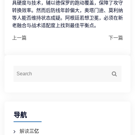
具硬度与技术，辅以德保罗的跑动覆盖，保障了攻守
转换效率。然而后防线年龄偏大，奥塔门迪、莫利纳
等人能否维持状态成疑。阿根廷若想卫冕，必须在新
老融合与战术适配度上找到最佳平衡点。
上一篇
下一篇
导航
解读
三亿