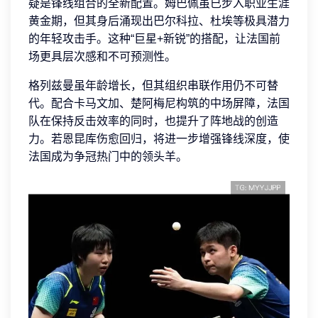
疑是锋线组合的全新配置。姆巴佩虽已步入职业生涯
黄金期，但其身后涌现出巴尔科拉、杜埃等极具潜力
的年轻攻击手。这种“巨星+新锐”的搭配，让法国前
场更具层次感和不可预测性。
格列兹曼虽年龄增长，但其组织串联作用仍不可替
代。配合卡马文加、楚阿梅尼构筑的中场屏障，法国
队在保持反击效率的同时，也提升了阵地战的创造
力。若恩昆库伤愈回归，将进一步增强锋线深度，使
法国成为争冠热门中的领头羊。