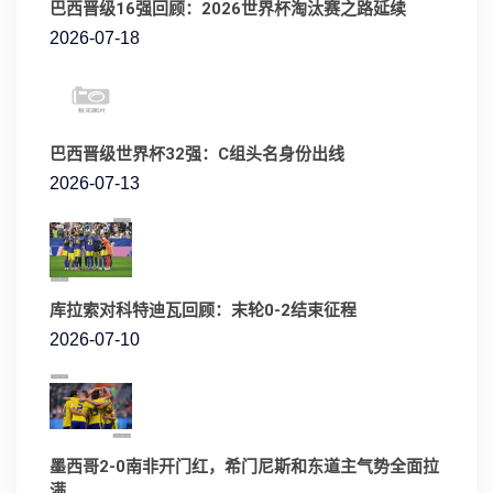
巴西晋级16强回顾：2026世界杯淘汰赛之路延续
2026-07-18
巴西晋级世界杯32强：C组头名身份出线
2026-07-13
库拉索对科特迪瓦回顾：末轮0-2结束征程
2026-07-10
墨西哥2-0南非开门红，希门尼斯和东道主气势全面拉
满