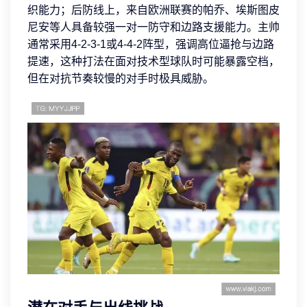
织能力；后防线上，来自欧洲联赛的帕乔、埃斯图皮
尼安等人具备较强一对一防守和边路支援能力。主帅
通常采用4-2-3-1或4-4-2阵型，强调高位逼抢与边路
提速，这种打法在面对技术型球队时可能暴露空档，
但在对抗节奏较慢的对手时极具威胁。