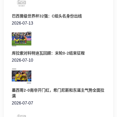
巴西晋级世界杯32强：C组头名身份出线
2026-07-13
库拉索对科特迪瓦回顾：末轮0-2结束征程
2026-07-10
墨西哥2-0南非开门红，希门尼斯和东道主气势全面拉
满
2026-07-07